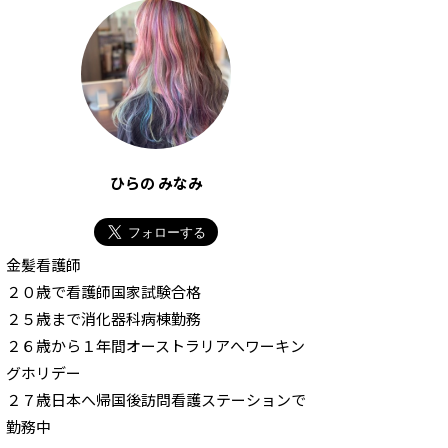
ひらの みなみ
金髪看護師
２０歳で看護師国家試験合格
２５歳まで消化器科病棟勤務
２６歳から１年間オーストラリアへワーキン
グホリデー
２７歳日本へ帰国後訪問看護ステーションで
勤務中